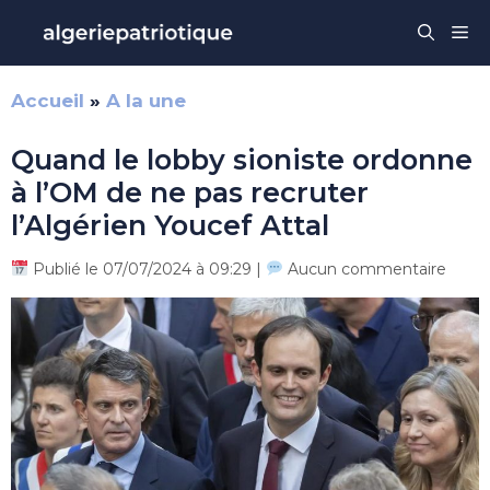
Aller
Me
au
contenu
Accueil
»
A la une
Quand le lobby sioniste ordonne
à l’OM de ne pas recruter
l’Algérien Youcef Attal
Publié le 07/07/2024 à 09:29 |
Aucun commentaire