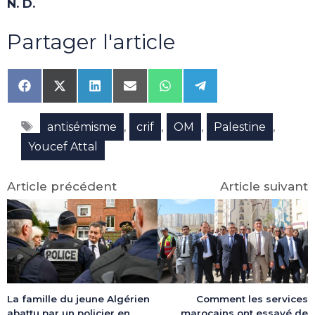
N. D.
Partager l'article
Share
Share
Share
Share
Share
Share
on
on
on
on
on
on
Facebook
X
LinkedIn
Email
WhatsApp
Telegram
Étiquettes
(Twitter)
,
,
,
,
antisémisme
crif
OM
Palestine
Youcef Attal
Article précédent
Article suivant
La famille du jeune Algérien
Comment les services
abattu par un policier en
marocains ont essayé de