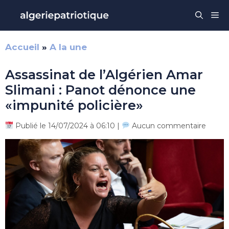
Aller
Me
au
contenu
Accueil
»
A la une
Assassinat de l’Algérien Amar
Slimani : Panot dénonce une
«impunité policière»
Publié le 14/07/2024 à 06:10 |
Aucun commentaire