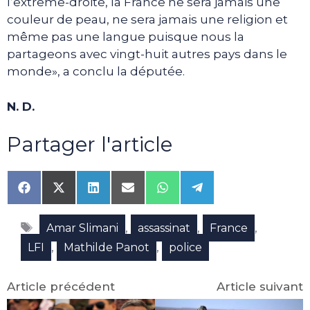
l’extrême-droite, la France ne sera jamais une
couleur de peau, ne sera jamais une religion et
même pas une langue puisque nous la
partageons avec vingt-huit autres pays dans le
monde», a conclu la députée.
N. D.
Partager l'article
Share
Share
Share
Share
Share
Share
on
on
on
on
on
on
Facebook
X
LinkedIn
Email
WhatsApp
Telegram
Étiquettes
(Twitter)
,
,
,
Amar Slimani
assassinat
France
,
,
LFI
Mathilde Panot
police
Article précédent
Article suivant