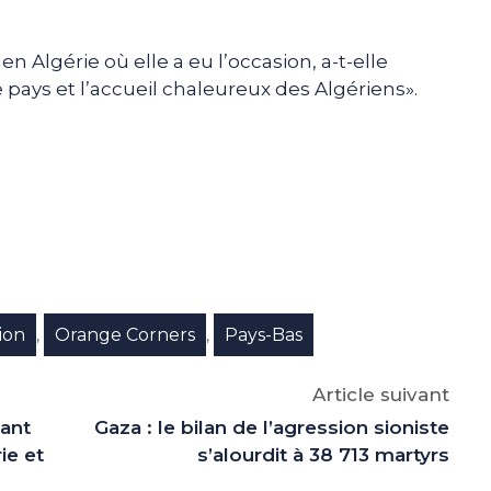
 en Algérie où elle a eu l’occasion, a-t-elle
 pays et l’accueil chaleureux des Algériens».
e
p
gram
ion
Orange Corners
Pays-Bas
,
,
Article suivant
ant
Gaza : le bilan de l’agression sioniste
ie et
s’alourdit à 38 713 martyrs