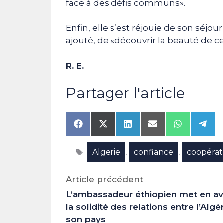
face à des défis communs».
Enfin, elle s’est réjouie de son séjour
ajouté, de «découvrir la beauté de ce
R. E.
Partager l'article
Share
Share
Share
Share
Share
Shar
on
on
on
on
on
on
Facebook
X
LinkedIn
Email
WhatsAp
Tele
Étiquettes
Algerie
confiance
coopérat
(Twitter)
,
,
Article précédent
L’ambassadeur éthiopien met en av
la solidité des relations entre l’Algér
son pays