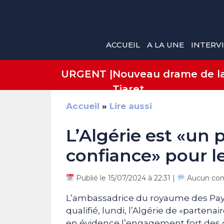
Aller
au
contenu
ACCUEIL
A LA UNE
INTERV
URGENT |
Nouveau drame de la 
Tiaret
Accueil
»
Lire aussi
L’Algérie est «un 
confiance» pour l
Publié le 15/07/2024 à 22:31 |
Aucun co
L’ambassadrice du royaume des Pays
qualifié, lundi, l’Algérie de «parten
en évidence l’engagement fort des de