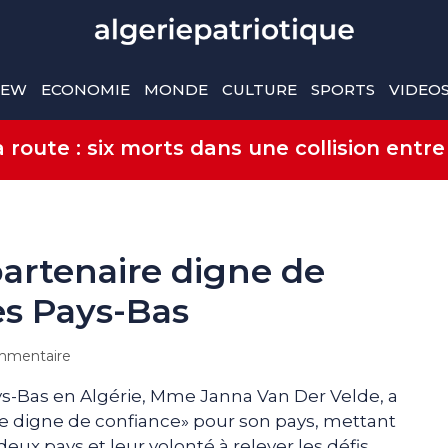
IEW
ECONOMIE
MONDE
CULTURE
SPORTS
VIDEO
route : six morts dans une collision entre
partenaire digne de
es Pays-Bas
mmentaire
-Bas en Algérie, Mme Janna Van Der Velde, a
aire digne de confiance» pour son pays, mettant
ux pays et leur volonté à relever les défis