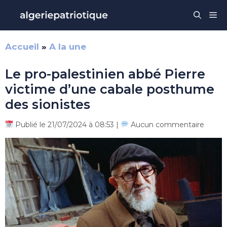
Aller
Me
au
contenu
Accueil
»
A la une
Le pro-palestinien abbé Pierre
victime d’une cabale posthume
des sionistes
Publié le 21/07/2024 à 08:53 |
Aucun commentaire