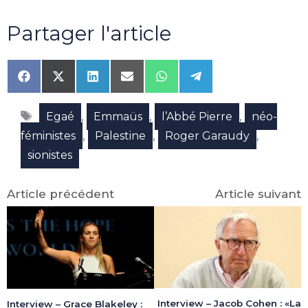
Partager l'article
Share
Share
Share
Share
Share
Share
on
on
on
on
on
on
Facebook
X
LinkedIn
Email
WhatsApp
Telegram
Étiquettes
(Twitter)
,
,
,
Egaé
Emmaüs
l’Abbé Pierre
néo-
,
,
,
féministes
Palestine
Roger Garaudy
sionistes
Article précédent
Article suivant
Interview – Jacob Cohen : «La
Interview – Grace Blakeley :