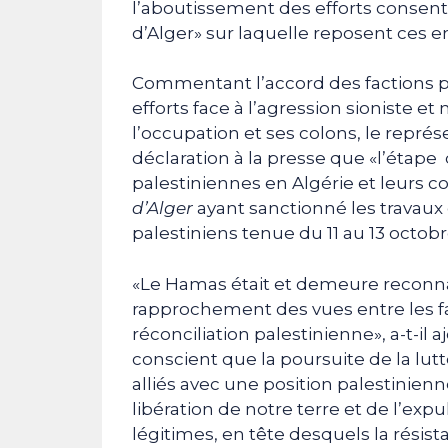
l’aboutissement des efforts consenti
d’Alger» sur laquelle reposent ces e
Commentant l’accord des factions pa
efforts face à l’agression sioniste e
l’occupation et ses colons, le repr
déclaration à la presse que «l’étape 
palestiniennes en Algérie et leurs c
d’Alger
ayant sanctionné les travaux 
palestiniens tenue du 11 au 13 octobr
«Le Hamas était et demeure reconnais
rapprochement des vues entre les f
réconciliation palestinienne», a-t-il
conscient que la poursuite de la lutt
alliés avec une position palestinienn
libération de notre terre et de l’ex
légitimes, en tête desquels la rési