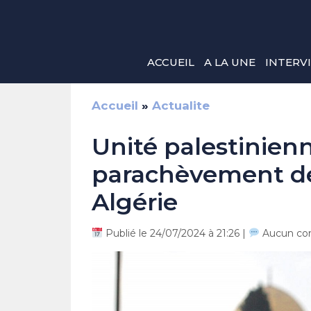
Aller
au
contenu
ACCUEIL
A LA UNE
INTERV
Accueil
»
Actualite
Unité palestinienne
parachèvement des
Algérie
Publié le 24/07/2024 à 21:26 |
Aucun co