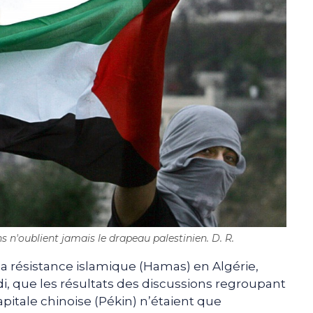
ns n'oublient jamais le drapeau palestinien. D. R.
 résistance islamique (Hamas) en Algérie,
, que les résultats des discussions regroupant
apitale chinoise (Pékin) n’étaient que