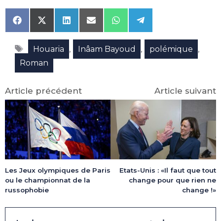
Share
Share
Share
Share
Share
Share
on
on
on
on
on
on
Facebook
X
LinkedIn
Email
WhatsApp
Telegram
Étiquettes
(Twitter)
,
,
,
Houaria
Inâam Bayoud
polémique
Roman
Article précédent
Article suivant
Les Jeux olympiques de Paris
Etats-Unis : «Il faut que tout
ou le championnat de la
change pour que rien ne
russophobie
change !»