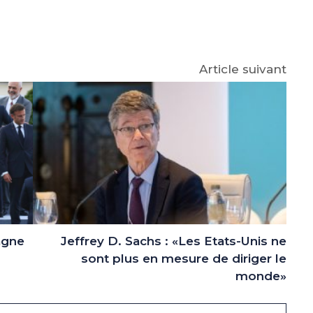
p
gram
Article suivant
agne
Jeffrey D. Sachs : «Les Etats-Unis ne
sont plus en mesure de diriger le
monde»