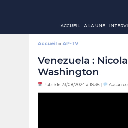
Aller
au
contenu
ACCUEIL
A LA UNE
INTERV
Accueil
»
AP-TV
Venezuela : Nicola
Washington
Publié le 23/08/2024 à 18:36 |
Aucun co