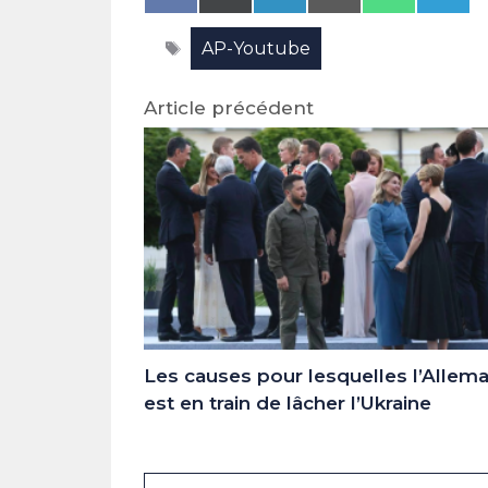
on
on
on
on
on
on
Facebook
X
LinkedIn
Email
WhatsAp
Tele
Étiquettes
AP-Youtube
(Twitter)
Article précédent
Les causes pour lesquelles l’Allem
est en train de lâcher l’Ukraine