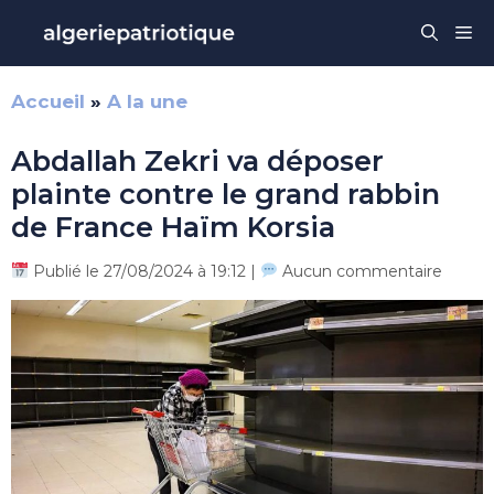
Aller
Me
au
contenu
Accueil
»
A la une
Abdallah Zekri va déposer
plainte contre le grand rabbin
de France Haïm Korsia
Publié le 27/08/2024 à 19:12 |
Aucun commentaire