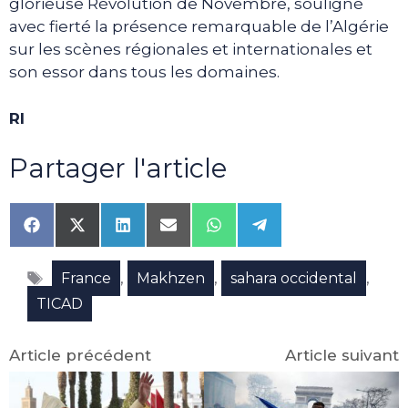
glorieuse Révolution de Novembre, souligné
avec fierté la présence remarquable de l’Algérie
sur les scènes régionales et internationales et
son essor dans tous les domaines.
RI
Partager l'article
Share
Share
Share
Share
Share
Share
on
on
on
on
on
on
Facebook
X
LinkedIn
Email
WhatsApp
Telegram
Étiquettes
(Twitter)
,
,
,
France
Makhzen
sahara occidental
TICAD
Article précédent
Article suivant