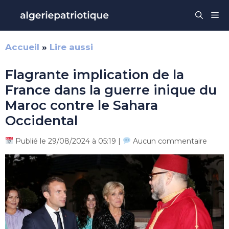
Aller
Me
au
contenu
Accueil
»
Lire aussi
Flagrante implication de la
France dans la guerre inique du
Maroc contre le Sahara
Occidental
Publié le 29/08/2024 à 05:19 |
Aucun commentaire