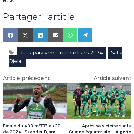
R. S.
Partager l'article
Share
Share
Share
Share
Share
Share
on
on
on
on
on
on
Facebook
X
LinkedIn
Email
WhatsApp
Telegram
Étiquettes
(Twitter)
,
Jeux paralympiques de Paris-2024
Safia
Djelal
Article précédent
Article suivant
Après sa victoire sur la
Finale du 400 m/T13 au JP
Guinée équatoriale : l’Algérie
de 2024 : Skander Djamil