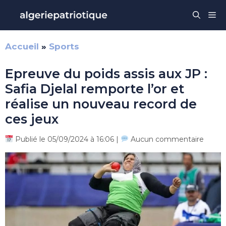
Aller
Me
au
contenu
Accueil
»
Sports
Epreuve du poids assis aux JP :
Safia Djelal remporte l’or et
réalise un nouveau record de
ces jeux
Publié le 05/09/2024 à 16:06 |
Aucun commentaire