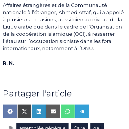
Affaires étrangères et de la Communauté
nationale à l’étranger, Ahmed Attaf, qui a appelé
à plusieurs occasions, aussi bien au niveau de la
Ligue arabe que dans le cadre de l’Organisation
de la coopération islamique (OCI), à resserrer
l’étau sur l’occupation sioniste dans les fora
internationaux, notamment à l’ONU.
R. N.
Partager l'article
Share
Share
Share
Share
Share
Share
on
on
on
on
on
on
Facebook
X
LinkedIn
Email
WhatsApp
Telegram
Étiquettes
(Twitter)
,
,
,
assemblée générale
Caire
gel