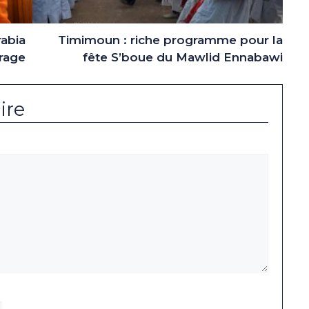
rabia
Timimoun : riche programme pour la
ufrage
fête S’boue du Mawlid Ennabawi
ire