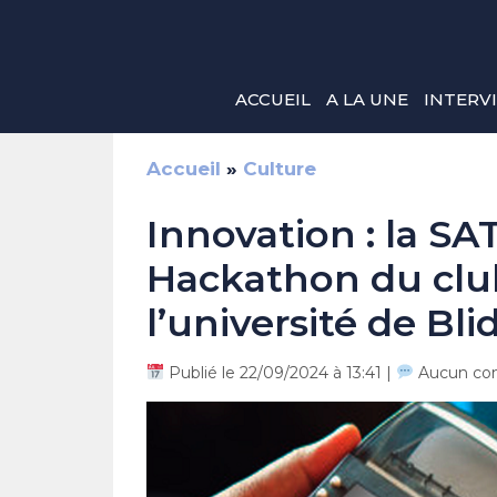
Aller
au
contenu
ACCUEIL
A LA UNE
INTERV
Accueil
»
Culture
Innovation : la 
Hackathon du club
l’université de Bli
Publié le 22/09/2024 à 13:41 |
Aucun co