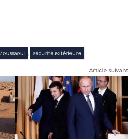
e
p
gram
 Moussaoui
sécurité extérieure
,
Article suivant