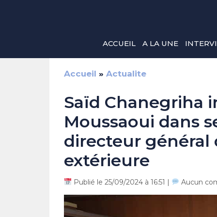
Aller
au
contenu
ACCUEIL
A LA UNE
INTERV
Accueil
»
Actualite
Saïd Chanegriha i
Moussaoui dans se
directeur général 
extérieure
Publié le 25/09/2024 à 16:51 |
Aucun co