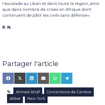
l’escalade au Liban et dans toute la région, ainsi
que dans nombre de crises en Afrique dont
continuent de pâtir les civils sans défense».
R. N.
Partager l'article
Share
Share
Share
Share
Share
Share
on
on
on
on
on
on
Facebook
X
LinkedIn
Email
WhatsApp
Telegram
Étiquettes
(Twitter)
,
,
Ahmed Attaf
Conventions de Genève
,
débat
New York