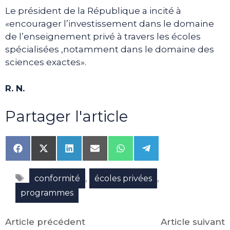
Le président de la République a incité à
«encourager l’investissement dans le domaine
de l’enseignement privé à travers les écoles
spécialisées ,notamment dans le domaine des
sciences exactes».
R. N.
Partager l'article
Share
Share
Share
Share
Share
Share
on
on
on
on
on
on
Facebook
X
LinkedIn
Email
WhatsApp
Telegram
Étiquettes
(Twitter)
,
,
conformité
écoles privées
programmes
Article précédent
Article suivant