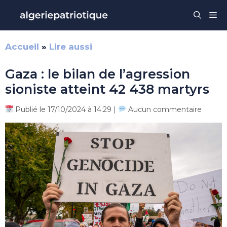
Aller
Me
au
contenu
Accueil
»
Lire aussi
Gaza : le bilan de l’agression
sioniste atteint 42 438 martyrs
Publié le 17/10/2024 à 14:29 |
Aucun commentaire