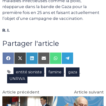
maladies infectieuses comme la polio,
réapparue dans la bande de Gaza pour la
première fois en 25 ans et faisant actuellement
l’objet d’une campagne de vaccination.
R. I.
Partager l'article
Share
Share
Share
Share
Share
Share
on
on
on
on
on
on
Facebook
X
LinkedIn
Email
WhatsApp
Telegram
Étiquettes
(Twitter)
,
,
,
entité sioniste
famine
gaza
UNRWA
Article précédent
Article suivant