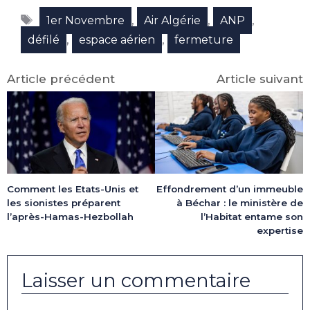
Facebook
X
LinkedIn
Email
WhatsApp
Telegram
Étiquettes
(Twitter)
,
,
,
1er Novembre
Air Algérie
ANP
,
,
défilé
espace aérien
fermeture
Article précédent
Article suivant
Comment les Etats-Unis et
Effondrement d’un immeuble
les sionistes préparent
à Béchar : le ministère de
l’après-Hamas-Hezbollah
l’Habitat entame son
expertise
Laisser un commentaire