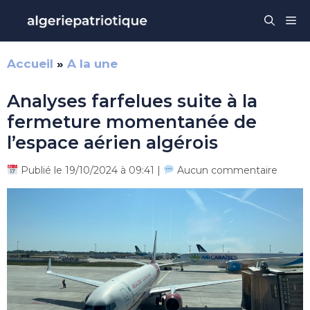
Aller
Me
au
contenu
Accueil
»
A la une
Analyses farfelues suite à la
fermeture momentanée de
l’espace aérien algérois
Publié le 19/10/2024 à 09:41 |
Aucun commentaire