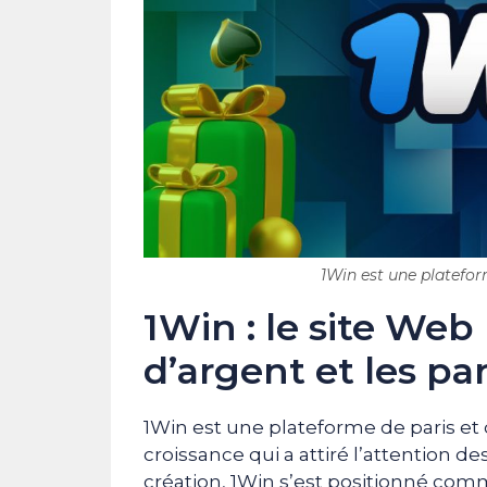
1Win est une plateform
1Win : le site Web
d’argent et les par
1Win est une plateforme de paris et
croissance qui a attiré l’attention d
création, 1Win s’est positionné com