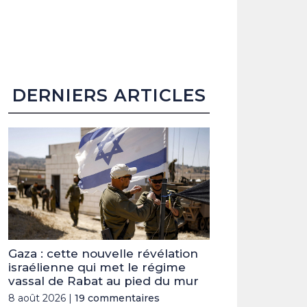
DERNIERS ARTICLES
Gaza : cette nouvelle révélation
israélienne qui met le régime
vassal de Rabat au pied du mur
8 août 2026 |
19 commentaires