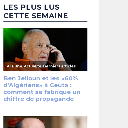
LES PLUS LUS
CETTE SEMAINE