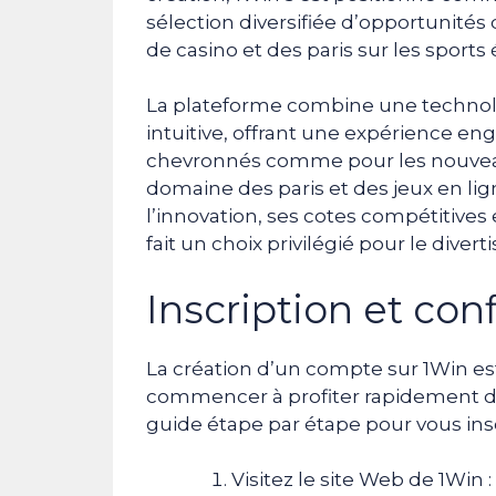
sélection diversifiée d’opportunités
de casino et des paris sur les sports
La plateforme combine une technolog
intuitive, offrant une expérience en
chevronnés comme pour les nouveau
domaine des paris et des jeux en l
l’innovation, ses cotes compétitives
fait un choix privilégié pour le diver
Inscription et co
La création d’un compte sur 1Win e
commencer à profiter rapidement de t
guide étape par étape pour vous insc
Visitez le site Web de 1Win 