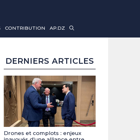
S
CONTRIBUTION
AP.DZ
DERNIERS ARTICLES
Drones et complots : enjeux
inavoués d’une alliance entre