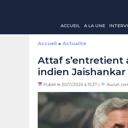
Aller
au
contenu
ACCUEIL
A LA UNE
INTERV
Accueil
»
Actualite
Attaf s’entretien
indien Jaishankar
Publié le 30/11/2024 à 15:37 |
Aucun com