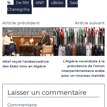
Étiquettes
(Twitter)
,
,
,
1re RM
ANP
câbles
Saïd
Chanegriha
Article précédent
Article suivant
L’Algérie reconduite à la
Attaf reçoit l’ambassadrice
présidence de l’Union
des Etats-Unis en Algérie
interparlementaire arabe
pour un nouveau mandat
Laisser un commentaire
Commentaire