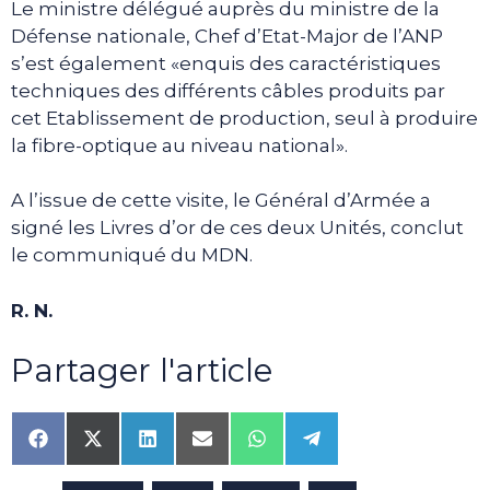
Le ministre délégué auprès du ministre de la
Défense nationale, Chef d’Etat-Major de l’ANP
s’est également «enquis des caractéristiques
techniques des différents câbles produits par
cet Etablissement de production, seul à produire
la fibre-optique au niveau national».
A l’issue de cette visite, le Général d’Armée a
signé les Livres d’or de ces deux Unités, conclut
le communiqué du MDN.
R. N.
Partager l'article
Share
Share
Share
Share
Share
Share
on
on
on
on
on
on
Facebook
X
LinkedIn
Email
WhatsApp
Telegram