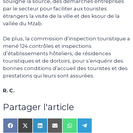
souligne la source, des démarches entreprises
par le secteur pour faciliter aux touristes
étrangers la visite de la ville et des ksour de la
vallée du Mzab.
De plus, la commission d’inspection touristique a
mené 124 contrôles et inspections
d’établissements hôteliers, de résidences
touristiques et de dortoirs, pour s’enquérir des
bonnes conditions d’accueil des touristes et des
prestations qui leurs sont assurées.
R. C.
Partager l'article
Share
Share
Share
Share
Share
Share
on
on
on
on
on
on