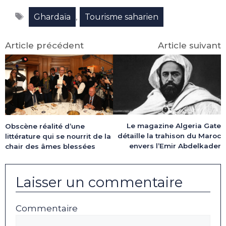
Facebook
X
LinkedIn
Email
WhatsApp
Telegram
Étiquettes
(Twitter)
,
Ghardaïa
Tourisme saharien
Article précédent
Article suivant
Le magazine Algeria Gate
Obscène réalité d’une
détaille la trahison du Maroc
littérature qui se nourrit de la
envers l’Emir Abdelkader
chair des âmes blessées
Laisser un commentaire
Commentaire