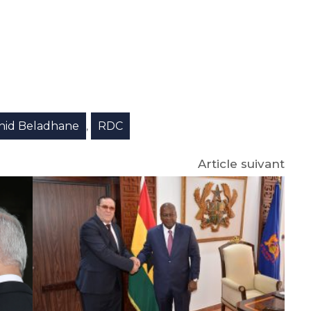
e
p
gram
hid Beladhane
RDC
,
Article suivant