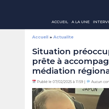
Aller
au
contenu
ACCUEIL
A LA UNE
INTERV
Accueil
»
Actualite
Situation préoccu
prête à accompagn
médiation régiona
Publié le 07/02/2025 à 11:59 |
Aucun co