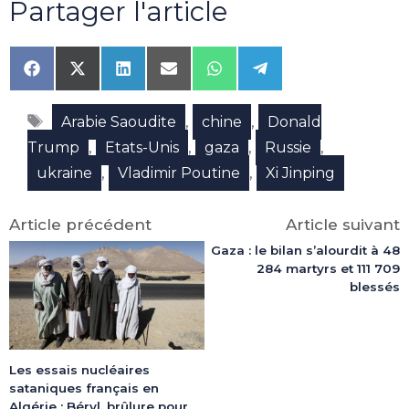
Partager l'article
Share
Share
Share
Share
Share
Share
on
on
on
on
on
on
Facebook
X
LinkedIn
Email
WhatsApp
Telegram
Étiquettes
(Twitter)
,
,
Arabie Saoudite
chine
Donald
,
,
,
,
Trump
Etats-Unis
gaza
Russie
,
,
ukraine
Vladimir Poutine
Xi Jinping
Article précédent
Article suivant
Gaza : le bilan s’alourdit à 48
284 martyrs et 111 709
blessés
Les essais nucléaires
sataniques français en
Algérie : Béryl, brûlure pour