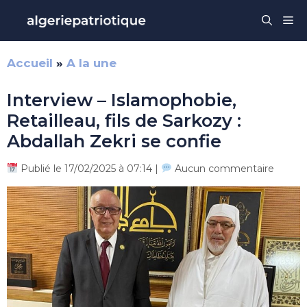
Aller
Me
au
contenu
Accueil
»
A la une
Interview – Islamophobie,
Retailleau, fils de Sarkozy :
Abdallah Zekri se confie
Publié le 17/02/2025 à 07:14 |
Aucun commentaire