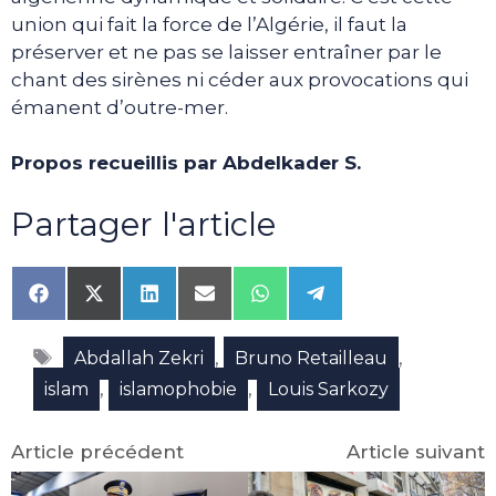
union qui fait la force de l’Algérie, il faut la
préserver et ne pas se laisser entraîner par le
chant des sirènes ni céder aux provocations qui
émanent d’outre-mer.
Propos recueillis par Abdelkader S.
Partager l'article
Share
Share
Share
Share
Share
Share
on
on
on
on
on
on
Facebook
X
LinkedIn
Email
WhatsApp
Telegram
Étiquettes
(Twitter)
,
,
Abdallah Zekri
Bruno Retailleau
,
,
islam
islamophobie
Louis Sarkozy
Article précédent
Article suivant