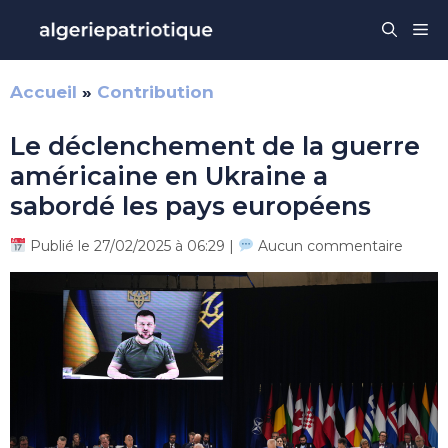
Aller
Me
au
contenu
Accueil
»
Contribution
Le déclenchement de la guerre
américaine en Ukraine a
sabordé les pays européens
Publié le 27/02/2025 à 06:29 |
Aucun commentaire