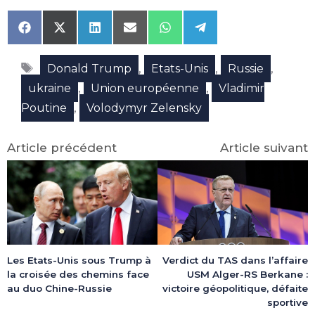
Share
Share
Share
Share
Share
Share
on
on
on
on
on
on
Facebook
X
LinkedIn
Email
WhatsApp
Telegram
Étiquettes
(Twitter)
,
,
,
Donald Trump
Etats-Unis
Russie
,
,
ukraine
Union européenne
Vladimir
,
Poutine
Volodymyr Zelensky
Article précédent
Article suivant
Les Etats-Unis sous Trump à
Verdict du TAS dans l’affaire
la croisée des chemins face
USM Alger-RS Berkane :
au duo Chine-Russie
victoire géopolitique, défaite
sportive