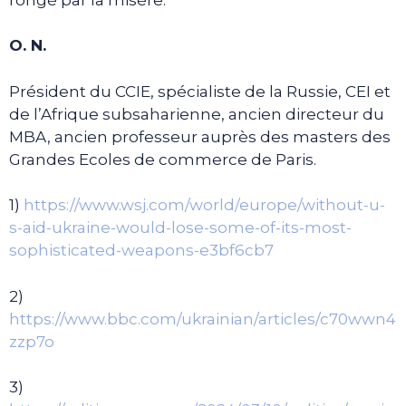
O. N.
Président du CCIE, spécialiste de la Russie, CEI et
de l’Afrique subsaharienne, ancien directeur du
MBA, ancien professeur auprès des masters des
Grandes Ecoles de commerce de Paris.
1)
https://www.wsj.com/world/europe/without-u-
s-aid-ukraine-would-lose-some-of-its-most-
sophisticated-weapons-e3bf6cb7
2)
https://www.bbc.com/ukrainian/articles/c70wwn4
zzp7o
3)