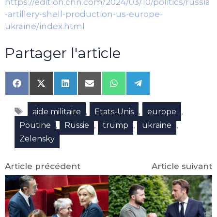
https://edition.cnn.com/2024/03/10/politics/russia
-artillery-shell-production-us-europe-
ukraine/index.html
Partager l'article
Share
Share
Share
Share
Share
Share
on
on
on
on
on
on
Facebook
X
LinkedIn
Email
WhatsApp
Telegram
Étiquettes
(Twitter)
,
,
,
aide militaire
Etats-Unis
europe
,
,
,
,
Poutine
Russie
trump
ukraine
Zelensky
Article précédent
Article suivant