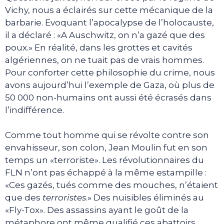
Vichy, nous a éclairés sur cette mécanique de la
barbarie. Evoquant l’apocalypse de l’holocauste,
il a déclaré : «A Auschwitz, on n’a gazé que des
poux.» En réalité, dans les grottes et cavités
algériennes, on ne tuait pas de vrais hommes.
Pour conforter cette philosophie du crime, nous
avons aujourd’hui l’exemple de Gaza, où plus de
50 000 non-humains ont aussi été écrasés dans
l’indifférence.
Comme tout homme qui se révolte contre son
envahisseur, son colon, Jean Moulin fut en son
temps un «terroriste». Les révolutionnaires du
FLN n’ont pas échappé à la même estampille :
«Ces gazés, tués comme des mouches, n’étaient
que des
terroristes
.» Des nuisibles éliminés au
«Fly-Tox». Des assassins ayant le goût de la
métaphore ont même qualifié ces abattoirs