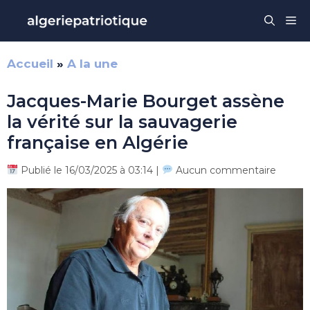
Aller
Me
au
contenu
Accueil
»
A la une
Jacques-Marie Bourget assène
la vérité sur la sauvagerie
française en Algérie
Publié le 16/03/2025 à 03:14 |
Aucun commentaire