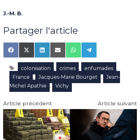
J.-M. B.
Partager l'article
Share
Share
Share
Share
Share
Share
on
on
on
on
on
on
Facebook
X
LinkedIn
Email
WhatsApp
Telegram
Étiquettes
(Twitter)
,
,
,
colonisation
crimes
enfumades
,
,
France
Jacques-Marie Bourget
Jean-
,
Michel Apathie
Vichy
Article précédent
Article suivant