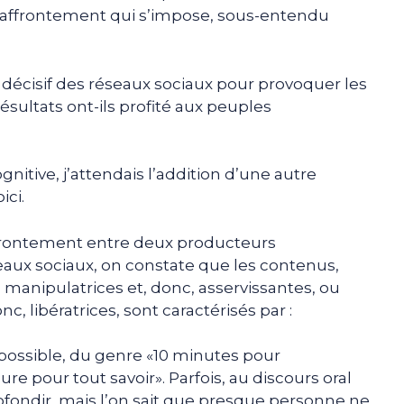
n d’affrontement qui s’impose, sous-entendu
écisif des réseaux sociaux pour provoquer les
résultats ont-ils profité aux peuples
nitive, j’attendais l’addition d’une autre
ici.
’affrontement entre deux producteurs
aux sociaux, on constate que les contenus,
s manipulatrices et, donc, asservissantes, ou
nc, libératrices, sont caractérisés par :
 possible, du genre «10 minutes pour
e pour tout savoir». Parfois, au discours oral
ofondir, mais l’on sait que presque personne ne