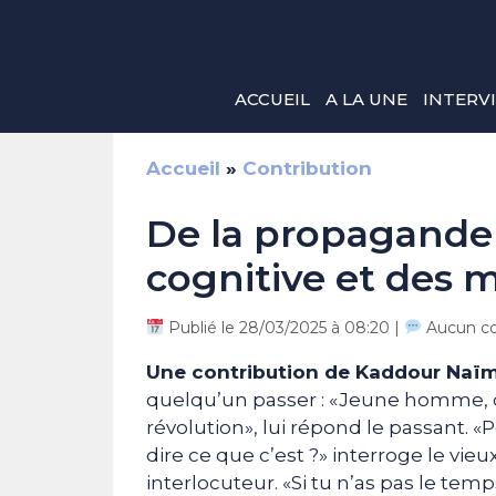
Aller
au
contenu
ACCUEIL
A LA UNE
INTERV
Accueil
»
Contribution
De la propagande
cognitive et des m
Publié le 28/03/2025 à 08:20 |
Aucun c
Une contribution de Kaddour Naïm
quelqu’un passer : «Jeune homme, où c
révolution», lui répond le passant.
dire ce que c’est ?» interroge le vieu
interlocuteur. «Si tu n’as pas le temp