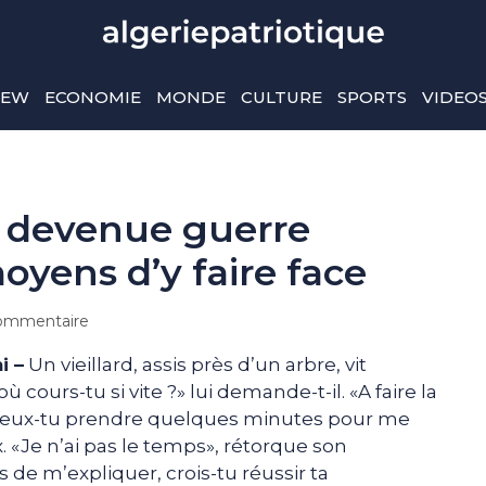
IEW
ECONOMIE
MONDE
CULTURE
SPORTS
VIDEO
 devenue guerre
oyens d’y faire face
ommentaire
i –
Un vieillard, assis près d’un arbre, vit
ours-tu si vite ?» lui demande-t-il. «A faire la
 «Peux-tu prendre quelques minutes pour me
x. «Je n’ai pas le temps», rétorque son
s de m’expliquer, crois-tu réussir ta