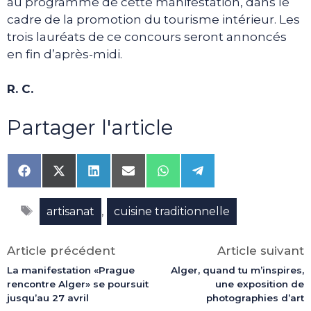
au programme de cette manifestation, dans le
cadre de la promotion du tourisme intérieur. Les
trois lauréats de ce concours seront annoncés
en fin d’après-midi.
R. C.
Partager l'article
Share
Share
Share
Share
Share
Share
on
on
on
on
on
on
Facebook
X
LinkedIn
Email
WhatsApp
Telegram
Étiquettes
(Twitter)
,
artisanat
cuisine traditionnelle
Article précédent
Article suivant
La manifestation «Prague
Alger, quand tu m’inspires,
rencontre Alger» se poursuit
une exposition de
jusqu’au 27 avril
photographies d’art