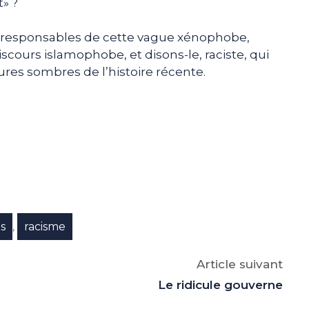
» ?
 responsables de cette vague xénophobe,
cours islamophobe, et disons-le, raciste, qui
ures sombres de l’histoire récente.
e
p
gram
s
racisme
,
Article suivant
Le ridicule gouverne