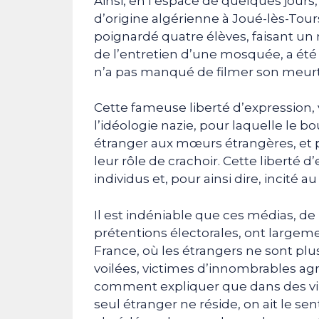
Ainsi, en l’espace de quelques jours, 
d’origine algérienne à Joué-lès-Tours
poignardé quatre élèves, faisant un m
de l’entretien d’une mosquée, a été 
n’a pas manqué de filmer son meurtr
Cette fameuse liberté d’expression,
l’idéologie nazie, pour laquelle le bo
étranger aux mœurs étrangères, et
leur rôle de crachoir. Cette liberté 
individus et, pour ainsi dire, incité au
Il est indéniable que ces médias, de
prétentions électorales, ont largeme
France, où les étrangers ne sont pl
voilées, victimes d’innombrables ag
comment expliquer que dans des vil
seul étranger ne réside, on ait le se