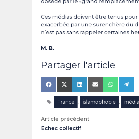
obsédé par le «grand remplacement
Ces médias doivent être tenus pour
exacerbée par une surenchère du dis
n’est pas sans rappeler certaines he
M. B.
Partager l'article
Share
Share
Share
Share
Share
Shar
on
on
on
on
on
on
Facebook
X
LinkedIn
Email
WhatsAp
Tele
Étiquettes
France
islamophobie
média
(Twitter)
,
,
Article précédent
Echec collectif