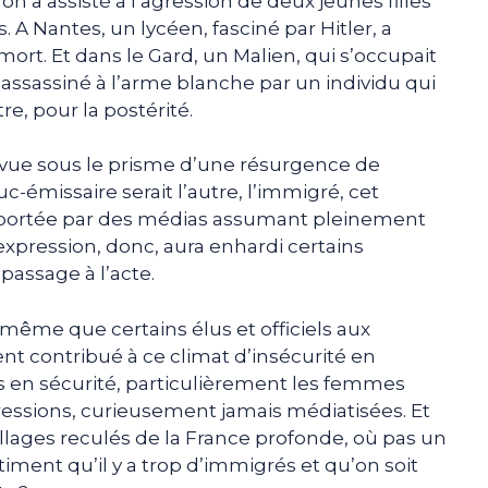
on a assisté à l’agression de deux jeunes filles
. A Nantes, un lycéen, fasciné par Hitler, a
ort. Et dans le Gard, un Malien, qui s’occupait
assassiné à l’arme blanche par un individu qui
e, pour la postérité.
 vue sous le prisme d’une résurgence de
uc-émissaire serait l’autre, l’immigré, cet
 portée par des médias assumant pleinement
d’expression, donc, aura enhardi certains
 passage à l’acte.
 même que certains élus et officiels aux
nt contribué à ce climat d’insécurité en
us en sécurité, particulièrement les femmes
ressions, curieusement jamais médiatisées. Et
lages reculés de la France profonde, où pas un
ntiment qu’il y a trop d’immigrés et qu’on soit