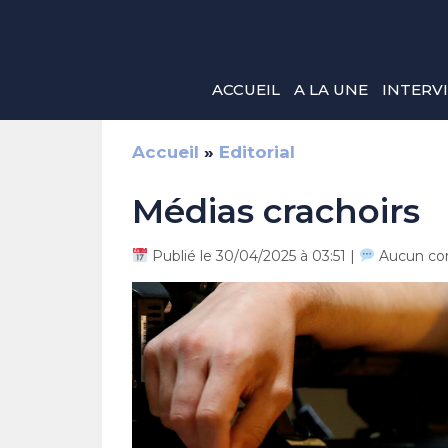
Aller
au
contenu
ACCUEIL
A LA UNE
INTERV
Accueil
»
Editorial
Médias crachoirs
Publié le 30/04/2025 à 03:51 |
Aucun co