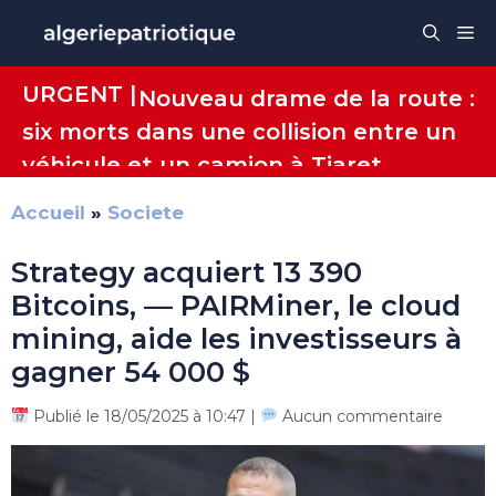
Aller
Me
au
contenu
URGENT |
Nouveau drame de la route :
six morts dans une collision entre un
véhicule et un camion à Tiaret
Accueil
»
Societe
Strategy acquiert 13 390
Bitcoins, — PAIRMiner, le cloud
mining, aide les investisseurs à
gagner 54 000 $
Publié le 18/05/2025 à 10:47 |
Aucun commentaire