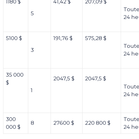
1180 $
41,42 $
207,09 $
Toute
5
24 he
5100 $
191,76 $
575,28 $
Toute
3
24 he
35 000
2047,5 $
2047,5 $
$
Toute
1
24 he
300
Toute
8
27600 $
220 800 $
000 $
24 he