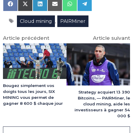
Share
Share
Share
Share
Share
Share
on
on
on
on
on
on
Facebook
X
LinkedIn
Email
WhatsApp
Telegram
Étiquettes
(Twitter)
,
Cloud mining
PAIRMiner
Article précédent
Article suivant
Bougez simplement vos
doigts tous les jours, SIX
Strategy acquiert 13 390
MINING vous permet de
Bitcoins, — PAIRMiner, le
gagner 8 600 $ chaque jour
cloud mining, aide les
investisseurs à gagner 54
000 $