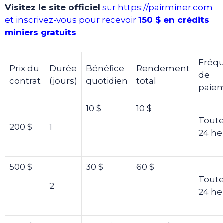
Visitez le site officiel
sur https://pairminer.com
et inscrivez-vous pour recevoir
150 $ en crédits
miniers gratuits
Fréq
Prix du
Durée
Bénéfice
Rendement
de
contrat
(jours)
quotidien
total
paie
10 $
10 $
Toute
200 $
1
24 he
500 $
30 $
60 $
Toute
2
24 he