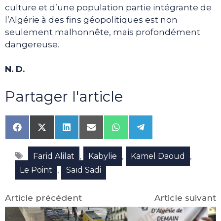
culture et d’une population partie intégrante de
l’Algérie à des fins géopolitiques est non
seulement malhonnête, mais profondément
dangereuse.
N. D.
Partager l'article
Share
Share
Share
Share
Share
Share
on
on
on
on
on
on
Facebook
X
LinkedIn
Email
WhatsApp
Telegram
Étiquettes
(Twitter)
,
,
,
Farid Alilat
Kabylie
Kamel Daoud
,
Le Point
Saïd Sadi
Article précédent
Article suivant