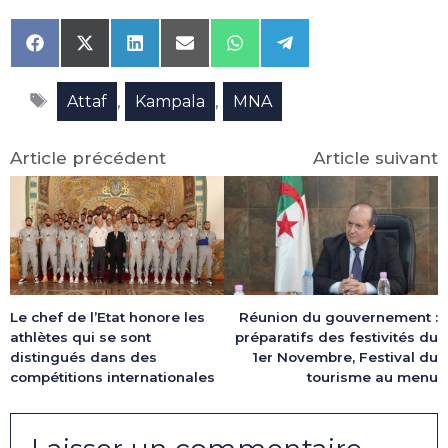
Share
Share
Share
Share
Share
Share
on
on
on
on
on
on
Facebook
X
LinkedIn
Email
WhatsApp
Telegram
Étiquettes
(Twitter)
,
,
Attaf
Kampala
MNA
Article précédent
Article suivant
Le chef de l’Etat honore les
Réunion du gouvernement :
athlètes qui se sont
préparatifs des festivités du
distingués dans des
1er Novembre, Festival du
compétitions internationales
tourisme au menu