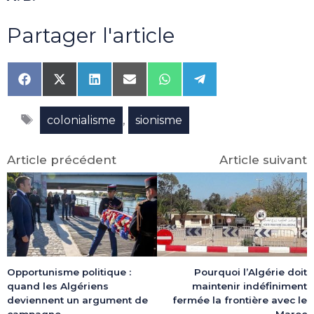
Partager l'article
Share
Share
Share
Share
Share
Share
on
on
on
on
on
on
Facebook
X
LinkedIn
Email
WhatsApp
Telegram
Étiquettes
(Twitter)
,
colonialisme
sionisme
Article précédent
Article suivant
Opportunisme politique :
Pourquoi l’Algérie doit
quand les Algériens
maintenir indéfiniment
deviennent un argument de
fermée la frontière avec le
campagne
Maroc