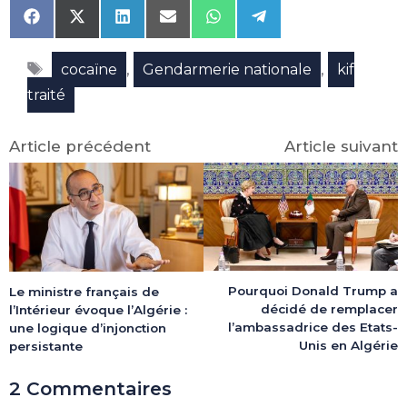
Share
Share
Share
Share
Share
Share
on
on
on
on
on
on
Facebook
X
LinkedIn
Email
WhatsApp
Telegram
Étiquettes
(Twitter)
,
,
cocaïne
Gendarmerie nationale
kif
traité
Article précédent
Article suivant
Pourquoi Donald Trump a
Le ministre français de
décidé de remplacer
l’Intérieur évoque l’Algérie :
l’ambassadrice des Etats-
une logique d’injonction
Unis en Algérie
persistante
2 Commentaires