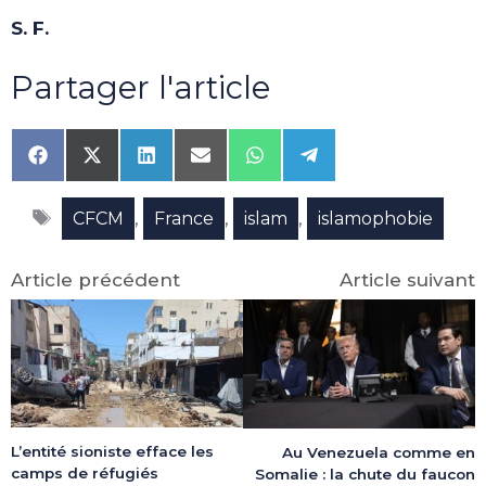
S. F.
Partager l'article
Share
Share
Share
Share
Share
Share
on
on
on
on
on
on
Facebook
X
LinkedIn
Email
WhatsApp
Telegram
Étiquettes
(Twitter)
,
,
,
CFCM
France
islam
islamophobie
Article précédent
Article suivant
L’entité sioniste efface les
Au Venezuela comme en
camps de réfugiés
Somalie : la chute du faucon