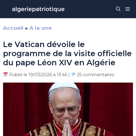
Aller
Me
au
contenu
Accueil
»
A la une
Le Vatican dévoile le
programme de la visite officielle
du pape Léon XIV en Algérie
Publié le 19/03/2026 à 13:46 |
25 commentaires