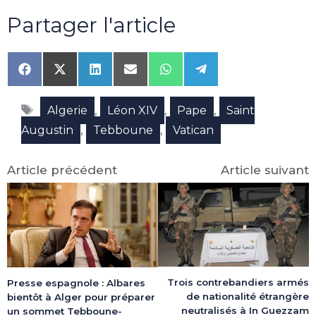
Partager l'article
Share
Share
Share
Share
Share
Share
on
on
on
on
on
on
Facebook
X
LinkedIn
Email
WhatsApp
Telegram
Étiquettes
(Twitter)
,
,
,
Algerie
Léon XIV
Pape
Saint
,
,
Augustin
Tebboune
Vatican
Article précédent
Article suivant
Trois contrebandiers armés
Presse espagnole : Albares
de nationalité étrangère
bientôt à Alger pour préparer
neutralisés à In Guezzam
un sommet Tebboune-