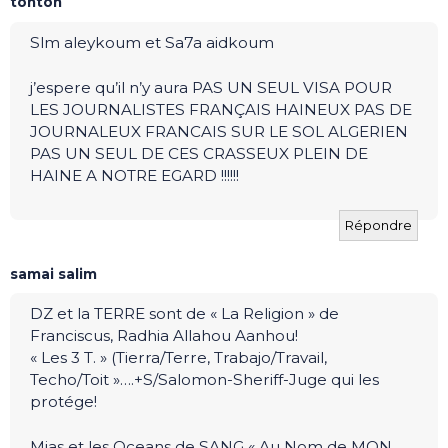
tonton
Slm aleykoum et Sa7a aidkoum
j’espere qu’il n’y aura PAS UN SEUL VISA POUR
LES JOURNALISTES FRANÇAIS HAINEUX PAS DE
JOURNALEUX FRANCAIS SUR LE SOL ALGERIEN
PAS UN SEUL DE CES CRASSEUX PLEIN DE
HAINE A NOTRE EGARD !!!!!!
Répondre
samai salim
DZ et la TERRE sont de « La Religion » de
Franciscus, Radhia Allahou Aanhou!
« Les 3 T. » (Tierra/Terre, Trabajo/Travail,
Techo/Toit »….+S/Salomon-Sheriff-Juge qui les
protége!
Mias et les Oceans de SANG « Au Nom de MON