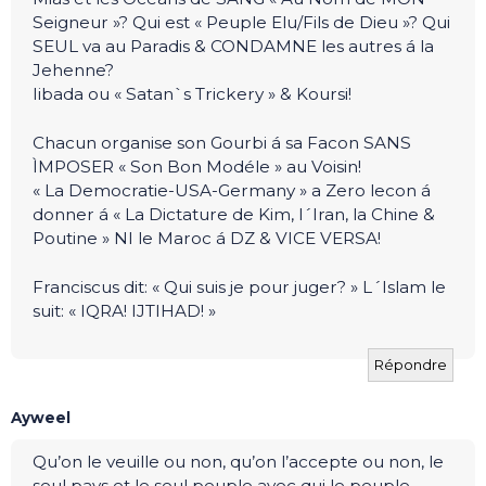
Seigneur »? Qui est « Peuple Elu/Fils de Dieu »? Qui
SEUL va au Paradis & CONDAMNE les autres á la
Jehenne?
Iibada ou « Satan`s Trickery » & Koursi!
Chacun organise son Gourbi á sa Facon SANS
ÌMPOSER « Son Bon Modéle » au Voisin!
« La Democratie-USA-Germany » a Zero lecon á
donner á « La Dictature de Kim, l´Iran, la Chine &
Poutine » NI le Maroc á DZ & VICE VERSA!
Franciscus dit: « Qui suis je pour juger? » L´Islam le
suit: « IQRA! IJTIHAD! »
Répondre
Ayweel
Qu’on le veuille ou non, qu’on l’accepte ou non, le
seul pays et le seul peuple avec qui le peuple