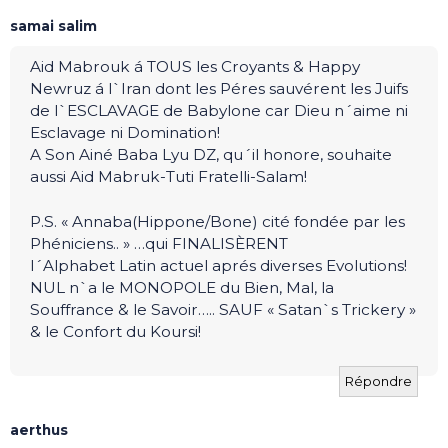
samai salim
Aid Mabrouk á TOUS les Croyants & Happy
Newruz á l`Iran dont les Péres sauvérent les Juifs
de l`ESCLAVAGE de Babylone car Dieu n´aime ni
Esclavage ni Domination!
A Son Ainé Baba Lyu DZ, qu´il honore, souhaite
aussi Aid Mabruk-Tuti Fratelli-Salam!
P.S. « Annaba(Hippone/Bone) cité fondée par les
Phéniciens.. » …qui FINALISÈRENT
l´Alphabet Latin actuel aprés diverses Evolutions!
NUL n`a le MONOPOLE du Bien, Mal, la
Souffrance & le Savoir….. SAUF « Satan`s Trickery »
& le Confort du Koursi!
Répondre
aerthus