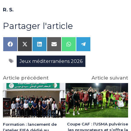
R. S.
Partager l'article
Share
Share
Share
Share
Share
Share
on
on
on
on
on
on
Facebook
X
LinkedIn
Email
WhatsApp
Telegram
Étiquettes
(Twitter)
Jeux méditerranéens 2026
Article précédent
Article suivant
Coupe CAF : l’USMA pulvérise
Formation : lancement de
les provocateurs et s’offre la
l’atelier FIFA dédié au