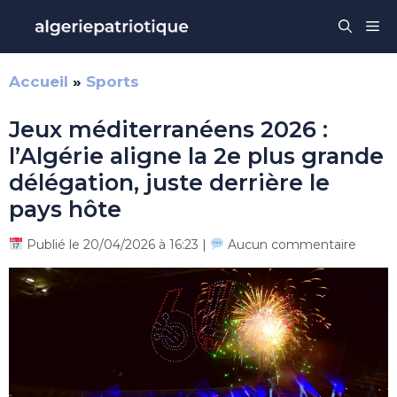
Aller
Me
au
contenu
Accueil
»
Sports
Jeux méditerranéens 2026 :
l’Algérie aligne la 2e plus grande
délégation, juste derrière le
pays hôte
Publié le 20/04/2026 à 16:23 |
Aucun commentaire