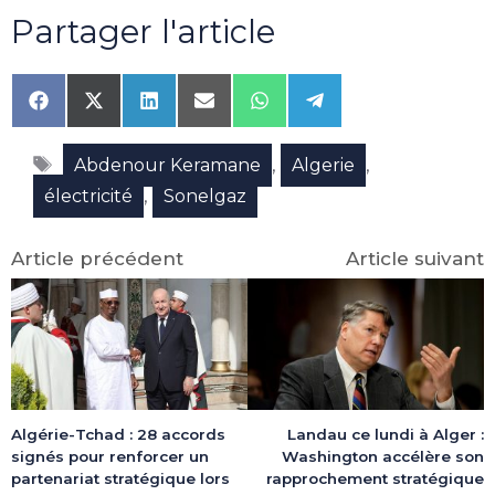
Partager l'article
Share
Share
Share
Share
Share
Share
on
on
on
on
on
on
Facebook
X
LinkedIn
Email
WhatsApp
Telegram
Étiquettes
(Twitter)
,
,
Abdenour Keramane
Algerie
,
électricité
Sonelgaz
Article précédent
Article suivant
Algérie-Tchad : 28 accords
Landau ce lundi à Alger :
signés pour renforcer un
Washington accélère son
partenariat stratégique lors
rapprochement stratégique