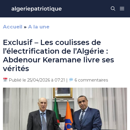
Aller
Me
au
contenu
Accueil
»
A la une
Exclusif – Les coulisses de
l’électrification de l’Algérie :
Abdenour Keramane livre ses
vérités
Publié le 25/04/2026 à 07:21 |
6 commentaires