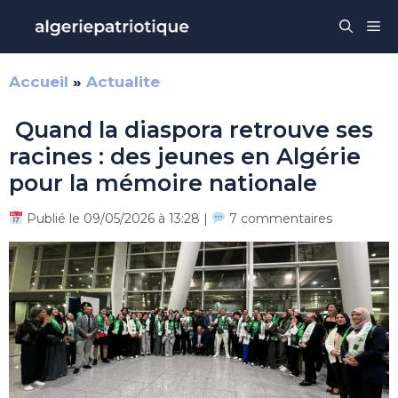
Aller
Me
au
contenu
Accueil
»
Actualite
Quand la diaspora retrouve ses
racines : des jeunes en Algérie
pour la mémoire nationale
Publié le 09/05/2026 à 13:28 |
7 commentaires