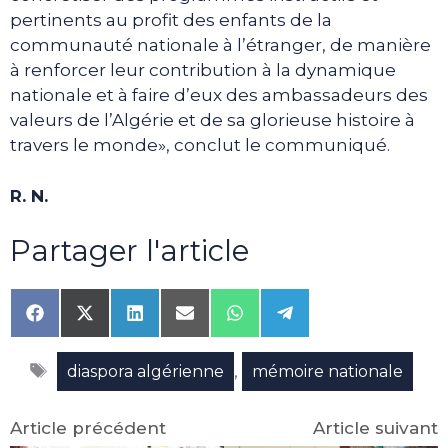
pertinents au profit des enfants de la
communauté nationale à l’étranger, de manière
à renforcer leur contribution à la dynamique
nationale et à faire d’eux des ambassadeurs des
valeurs de l’Algérie et de sa glorieuse histoire à
travers le monde», conclut le communiqué.
R. N.
Partager l'article
Share
Share
Share
Share
Share
Share
on
on
on
on
on
on
Facebook
X
LinkedIn
Email
WhatsApp
Telegram
Étiquettes
(Twitter)
,
diaspora algérienne
mémoire nationale
Article précédent
Article suivant