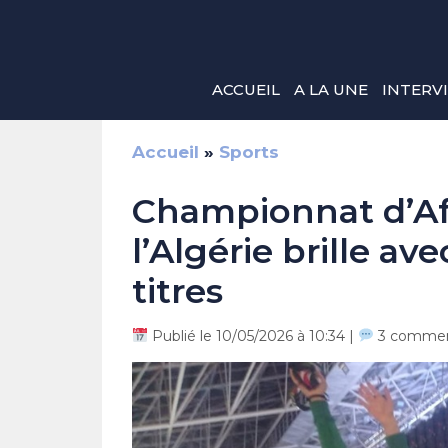
Aller
au
contenu
ACCUEIL
A LA UNE
INTERV
Accueil
»
Sports
Championnat d’Afr
l’Algérie brille av
titres
Publié le 10/05/2026 à 10:34 |
3 commen