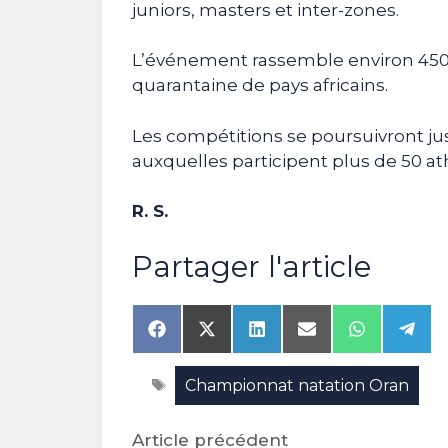
juniors, masters et inter-zones.
L’événement rassemble environ 450
quarantaine de pays africains.
Les compétitions se poursuivront j
auxquelles participent plus de 50 at
R. S.
Partager l'article
Share
Share
Share
Share
Share
Shar
on
on
on
on
on
on
Facebook
X
LinkedIn
Email
WhatsAp
Tele
Étiquettes
Championnat natation Oran
(Twitter)
Article précédent