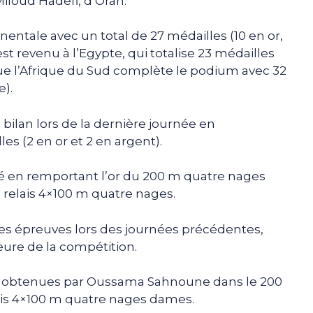
loud Hadefi, d’Oran.
inentale avec un total de 27 médailles (10 en or,
est revenu à l’Egypte, qui totalise 23 médailles
s que l’Afrique du Sud complète le podium avec 32
e).
 bilan lors de la dernière journée en
s (2 en or et 2 en argent).
ré en remportant l’or du 200 m quatre nages
u relais 4×100 m quatre nages.
res épreuves lors des journées précédentes,
eure de la compétition.
té obtenues par Oussama Sahnoune dans le 200
lais 4×100 m quatre nages dames.