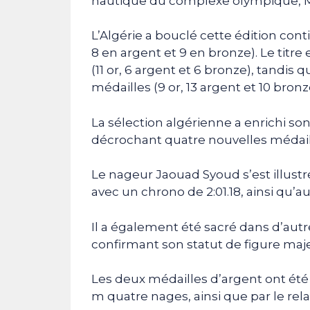
nautique du complexe olympique, Mi
L’Algérie a bouclé cette édition cont
8 en argent et 9 en bronze). Le titre 
(11 or, 6 argent et 6 bronze), tandi
médailles (9 or, 13 argent et 10 bronz
La sélection algérienne a enrichi son
décrochant quatre nouvelles médaille
Le nageur Jaouad Syoud s’est illust
avec un chrono de 2:01.18, ainsi qu’a
Il a également été sacré dans d’aut
confirmant son statut de figure maj
Les deux médailles d’argent ont é
m quatre nages, ainsi que par le re