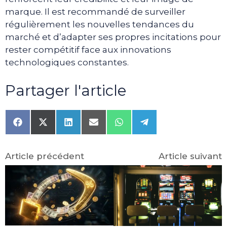
marque. Il est recommandé de surveiller
régulièrement les nouvelles tendances du
marché et d’adapter ses propres incitations pour
rester compétitif face aux innovations
technologiques constantes.
Partager l'article
Share
Share
Share
Share
Share
Share
on
on
on
on
on
on
Facebook
X
LinkedIn
Email
WhatsApp
Telegram
(Twitter)
Article précédent
Article suivant