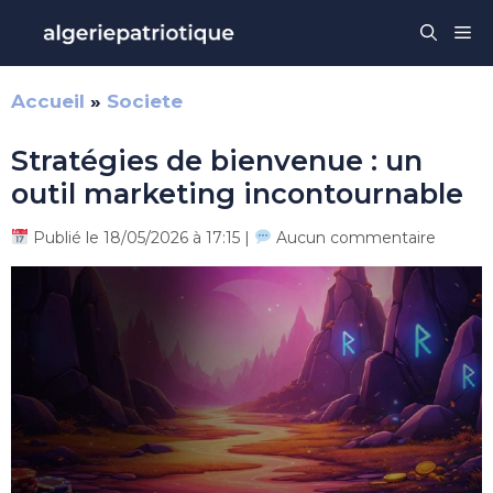
Aller
Me
au
contenu
Accueil
»
Societe
Stratégies de bienvenue : un
outil marketing incontournable
Publié le 18/05/2026 à 17:15 |
Aucun commentaire