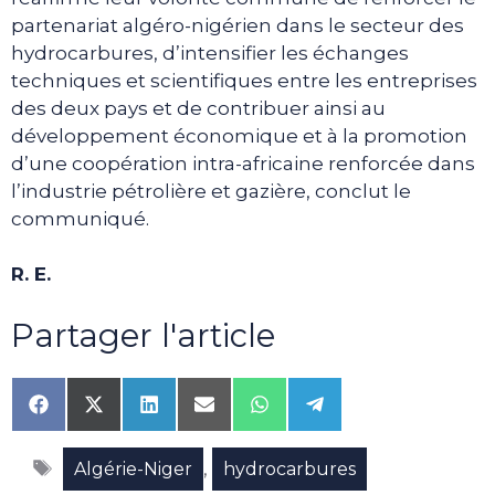
partenariat algéro-nigérien dans le secteur des
hydrocarbures, d’intensifier les échanges
techniques et scientifiques entre les entreprises
des deux pays et de contribuer ainsi au
développement économique et à la promotion
d’une coopération intra-africaine renforcée dans
l’industrie pétrolière et gazière, conclut le
communiqué.
R. E.
Partager l'article
Share
Share
Share
Share
Share
Share
on
on
on
on
on
on
Facebook
X
LinkedIn
Email
WhatsApp
Telegram
Étiquettes
(Twitter)
,
Algérie-Niger
hydrocarbures