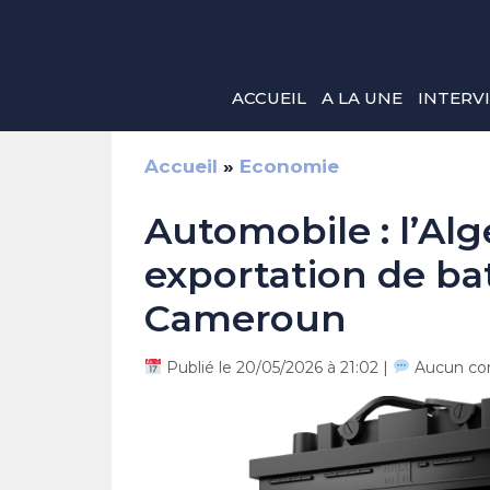
Aller
au
contenu
ACCUEIL
A LA UNE
INTERV
Accueil
»
Economie
Automobile : l’Alg
exportation de bat
Cameroun
Publié le 20/05/2026 à 21:02 |
Aucun co