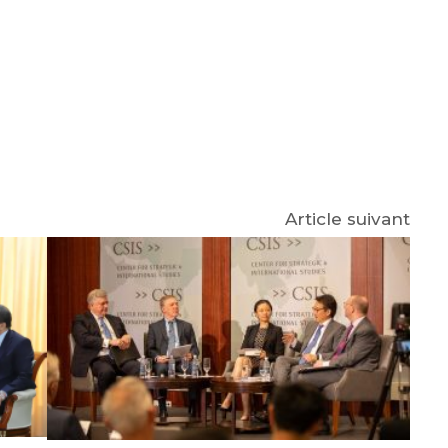
e
p
gram
Article suivant