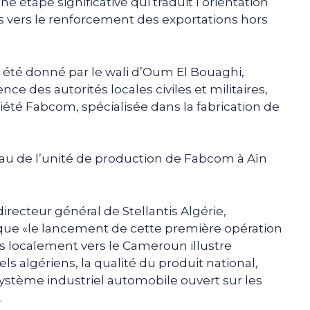
 étape significative qui traduit l’orientation
ls vers le renforcement des exportations hors
a été donné par le wali d’Oum El Bouaghi,
e des autorités locales civiles et militaires,
iété Fabcom, spécialisée dans la fabrication de
au de l’unité de production de Fabcom à Aïn
directeur général de Stellantis Algérie,
ue «le lancement de cette première opération
es localement vers le Cameroun illustre
ls algériens, la qualité du produit national,
système industriel automobile ouvert sur les
.