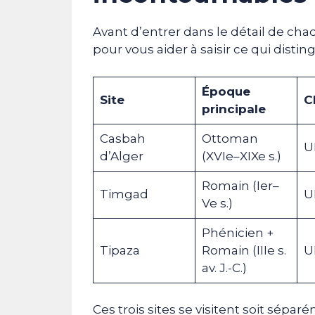
Avant d’entrer dans le détail de cha
pour vous aider à saisir ce qui distin
Époque
Site
C
principale
Casbah
Ottoman
U
d’Alger
(XVIe–XIXe s.)
Romain (Ier–
Timgad
U
Ve s.)
Phénicien +
Tipaza
Romain (IIIe s.
U
av. J.-C.)
Ces trois sites se visitent soit sépar