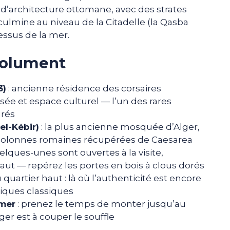
d’architecture ottomane, avec des strates
culmine au niveau de la Citadelle (la Qasba
essus de la mer.
bsolument
3)
: ancienne résidence des corsaires
ée et espace culturel — l’un des rares
urés
l-Kébir)
: la plus ancienne mosquée d’Alger,
s colonnes romaines récupérées de Caesarea
uelques-unes sont ouvertes à la visite,
ut — repérez les portes en bois à clous dorés
 quartier haut : là où l’authenticité est encore
stiques classiques
 mer
: prenez le temps de monter jusqu’au
ger est à couper le souffle