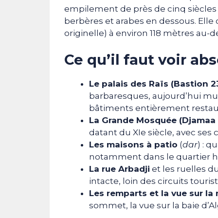
empilement de près de cinq siècles 
berbères et arabes en dessous. Elle 
originelle) à environ 118 mètres au-d
Ce qu’il faut voir a
Le palais des Raïs (Bastion 2
barbaresques, aujourd’hui mus
bâtiments entièrement resta
La Grande Mosquée (Djamaa e
datant du XIe siècle, avec se
Les maisons à patio
(
dar
) : q
notamment dans le quartier ha
La rue Arbadji
et les ruelles du
intacte, loin des circuits touri
Les remparts et la vue sur la
sommet, la vue sur la baie d’Al