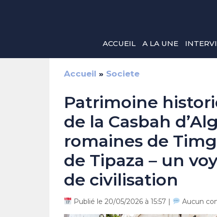
Aller
au
contenu
ACCUEIL
A LA UNE
INTERV
Accueil
»
Societe
Patrimoine histori
de la Casbah d’Al
romaines de Timga
de Tipaza – un voy
de civilisation
Publié le 20/05/2026 à 15:57 |
Aucun co