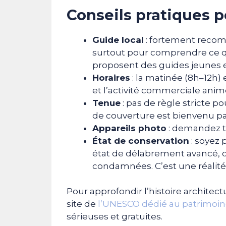
Conseils pratiques p
Guide local
: fortement recom
surtout pour comprendre ce qu
proposent des guides jeunes e
Horaires
: la matinée (8h–12h)
et l’activité commerciale anime
Tenue
: pas de règle stricte 
de couverture est bienvenu pa
Appareils photo
: demandez t
État de conservation
: soyez 
état de délabrement avancé, 
condamnées. C’est une réalité 
Pour approfondir l’histoire architect
site de
l’UNESCO dédié au patrimoin
sérieuses et gratuites.