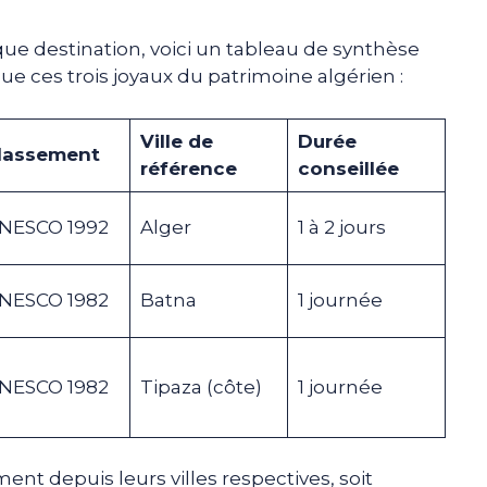
que destination, voici un tableau de synthèse
gue ces trois joyaux du patrimoine algérien :
Ville de
Durée
lassement
référence
conseillée
NESCO 1992
Alger
1 à 2 jours
NESCO 1982
Batna
1 journée
NESCO 1982
Tipaza (côte)
1 journée
ément depuis leurs villes respectives, soit