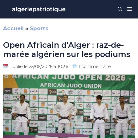
Aller
Me
au
contenu
Accueil
»
Sports
Open Africain d’Alger : raz-de-
marée algérien sur les podiums
Publié le 25/05/2026 à 10:36 |
1 commentaire