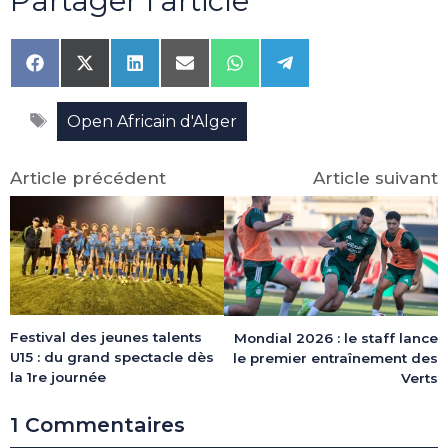
Partager l'article
Share
Share
Share
Share
Share
Share
on
on
on
on
on
on
Facebook
X
LinkedIn
Email
WhatsApp
Telegram
Étiquettes
(Twitter)
Open Africain d'Alger
Article précédent
Article suivant
Festival des jeunes talents
Mondial 2026 : le staff lance
U15 : du grand spectacle dès
le premier entraînement des
la 1re journée
Verts
1 Commentaires