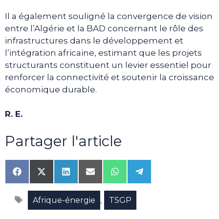
Il a également souligné la convergence de vision
entre l’Algérie et la BAD concernant le rôle des
infrastructures dans le développement et
l’intégration africaine, estimant que les projets
structurants constituent un levier essentiel pour
renforcer la connectivité et soutenir la croissance
économique durable.
R. E.
Partager l'article
Share
Share
Share
Share
Share
Share
on
on
on
on
on
on
Facebook
X
LinkedIn
Email
WhatsApp
Telegram
Étiquettes
(Twitter)
,
Afrique-énergie
TSGP