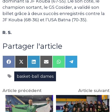
dominant la JF Kouba (67-55). De son côté, le
champion sortant, le GS Cosider, a validé son
billet grâce à deux succès enregistrés contre la
JF Kouba (68-36) et l’USA Batna (70-35).
R. S.
Partager l'article
Share
Share
Share
Share
Share
Share
on
on
on
on
on
on
Facebook
X
LinkedIn
Email
WhatsApp
Telegram
Étiquettes
(Twitter)
basket-ball dames
Article précédent
Article suivant