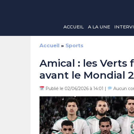
Aller
au
contenu
ACCUEIL
A LA UNE
INTERV
Accueil
»
Sports
Amical : les Verts
avant le Mondial 
Publié le 02/06/2026 à 14:01 |
Aucun co