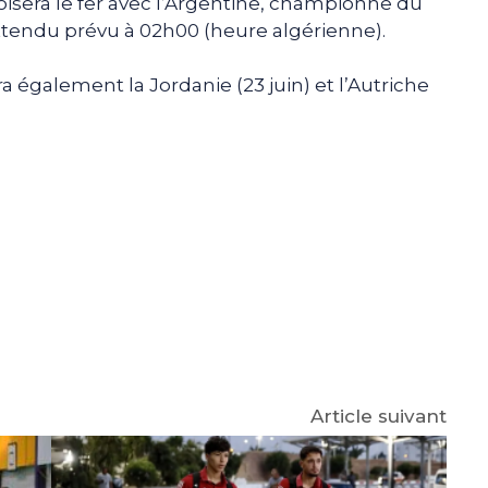
oisera le fer avec l’Argentine, championne du
ttendu prévu à 02h00 (heure algérienne).
era également la Jordanie (23 juin) et l’Autriche
e
p
gram
Article suivant