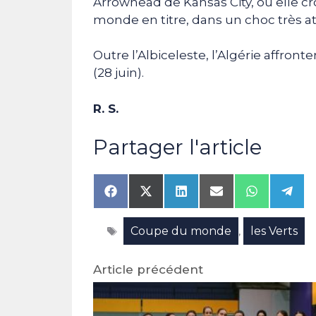
Arrowhead de Kansas City, où elle cr
monde en titre, dans un choc très a
Outre l’Albiceleste, l’Algérie affront
(28 juin).
R. S.
Partager l'article
Share
Share
Share
Share
Share
Shar
on
on
on
on
on
on
Facebook
X
LinkedIn
Email
WhatsAp
Tele
Étiquettes
Coupe du monde
les Verts
(Twitter)
,
Article précédent