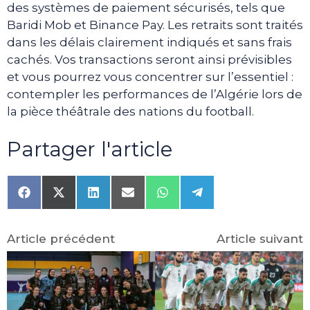
des systèmes de paiement sécurisés, tels que
Baridi Mob et Binance Pay. Les retraits sont traités
dans les délais clairement indiqués et sans frais
cachés. Vos transactions seront ainsi prévisibles
et vous pourrez vous concentrer sur l’essentiel :
contempler les performances de l’Algérie lors de
la pièce théâtrale des nations du football.
Partager l'article
Share
Share
Share
Share
Share
Share
on
on
on
on
on
on
Facebook
X
LinkedIn
Email
WhatsApp
Telegram
(Twitter)
Article précédent
Article suivant